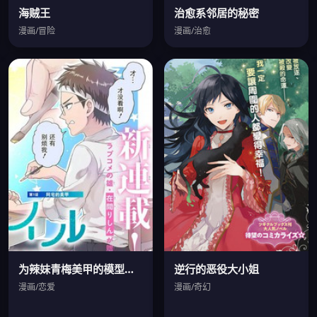
海贼王
治愈系邻居的秘密
漫画/冒险
漫画/治愈
为辣妹青梅美甲的模型迷竹马
逆行的恶役大小姐
漫画/恋爱
漫画/奇幻