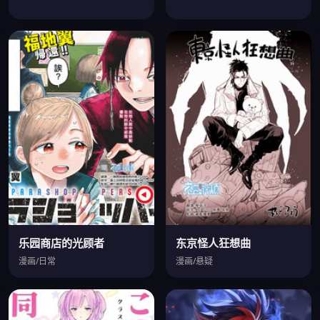
乐园商店的光顾者
东京怪人狂想曲
漫画/日常
漫画/悬疑