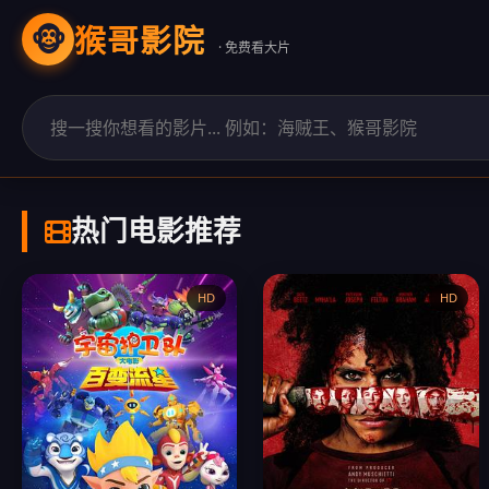
猴哥影院
🐵
· 免费看大片
热门电影推荐
HD
HD