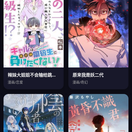
辣妹大姐姐不会输给跳级的同级生
原来我是妖二代
漫画/恋爱
漫画/奇幻