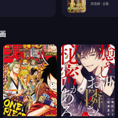
周逸峰 · 全集
动画