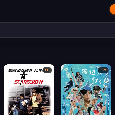
HD
正片