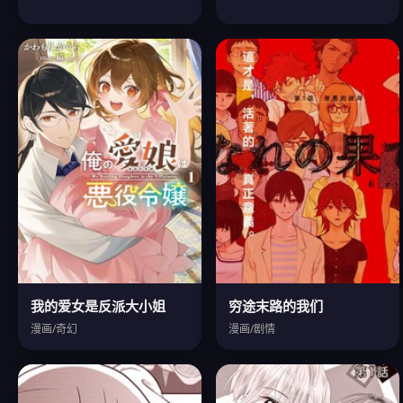
我的爱女是反派大小姐
穷途末路的我们
漫画/奇幻
漫画/剧情