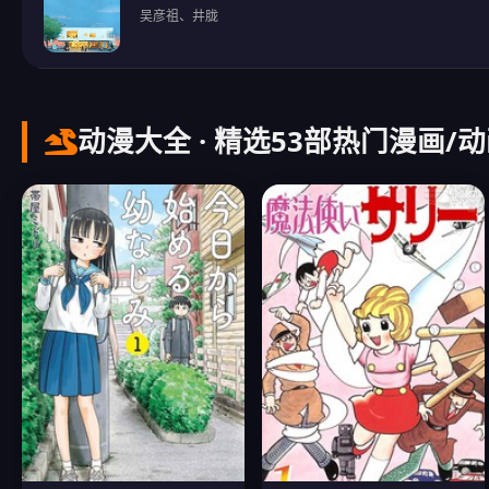
吴彦祖、井胧
动漫大全 · 精选53部热门漫画/