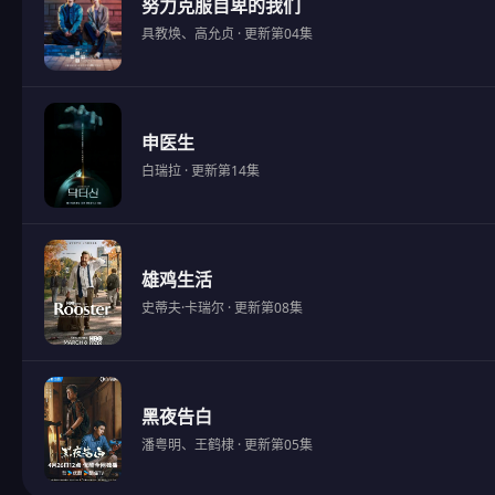
努力克服自卑的我们
具教焕、高允贞 · 更新第04集
申医生
白瑞拉 · 更新第14集
雄鸡生活
史蒂夫·卡瑞尔 · 更新第08集
黑夜告白
潘粤明、王鹤棣 · 更新第05集